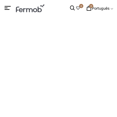
0
0
Português
Comedouros para
Pássaros
INÍCIO
/
DECORAÇÃO
/
ACESSÓRIOS DECORATIVOS
/ COMEDOUROS PARA PÁSSAROS