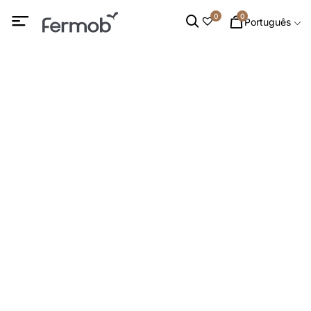
0
0
Português
Mesas de café &
Mesas de apoio
INÍCIO
/
MOBILIÁRIO DE INTERIOR
/ MESAS DE CAFÉ &
MESAS DE APOIO