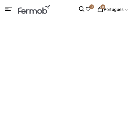
0
0
Português
Cozinha de Exterior
INÍCIO
/
MOBILIÁRIO DE EXTERIOR
/
MOBILIÁRIO OCASIONAL
/ COZINHA DE EXTERIOR