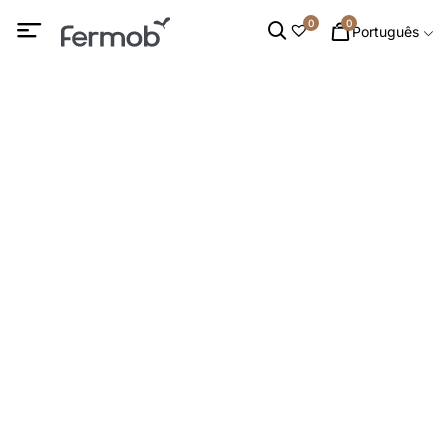
0
0
Português
Apoios de cabeça
INÍCIO
/
DECORAÇÃO
/
ALMOFADAS PARA EXTERIOR
/ APOIOS DE CABEÇA