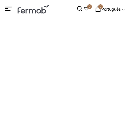
0
0
Português
GUARDASOL
INÍCIO
/
MOBILIÁRIO DE EXTERIOR
/ GUARDASOL